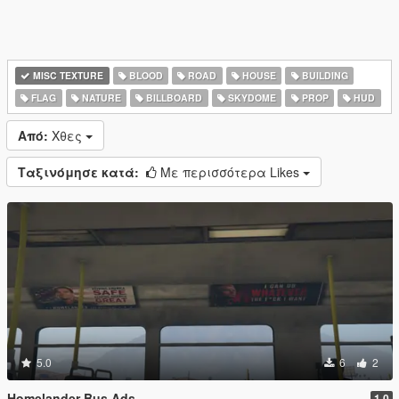
MISC TEXTURE
BLOOD
ROAD
HOUSE
BUILDING
FLAG
NATURE
BILLBOARD
SKYDOME
PROP
HUD
Από:
Χθες
Ταξινόμησε κατά:
Με περισσότερα Likes
5.0
6
2
Homelander Bus Ads
1.0