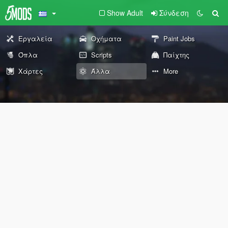
Show Adult
Σύνδεση
Εργαλεία
Οχήματα
Paint Jobs
Όπλα
Scripts
Παίχτης
Χάρτες
Άλλα
More