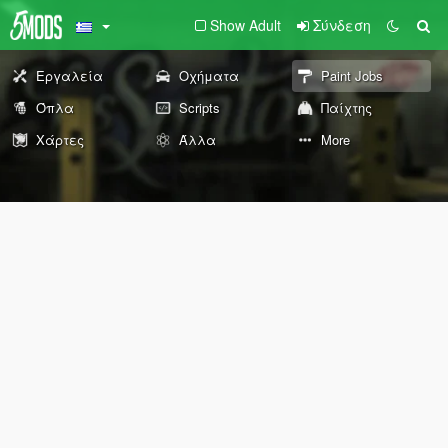
Show Adult
Σύνδεση
Εργαλεία
Οχήματα
Paint Jobs
Όπλα
Scripts
Παίχτης
Χάρτες
Άλλα
More