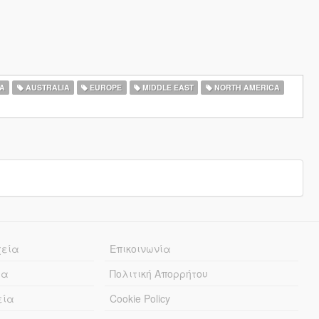
A
AUSTRALIA
EUROPE
MIDDLE EAST
NORTH AMERICA
χεία
Επικοινωνία
ία
Πολιτική Απορρήτου
εία
Cookie Policy