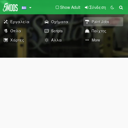
Show Adult
Σύνδεση
Εργαλεία
Οχήματα
Paint Jobs
Όπλα
Scripts
Παίχτης
Χάρτες
Άλλα
More