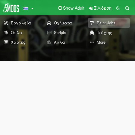
Show Adult
Σύνδεση
Εργαλεία
Οχήματα
Paint Jobs
Όπλα
Scripts
Παίχτης
Χάρτες
Άλλα
More