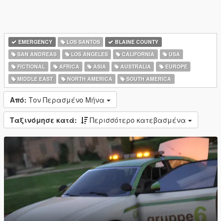
EMERGENCY
LOS SANTOS
BLAINE COUNTY
SAN ANDREAS
LOS ANGELES
CALIFORNIA
USA
FICTIONAL
AFRICA
ASIA
AUSTRALIA
EUROPE
MIDDLE EAST
NORTH AMERICA
SOUTH AMERICA
Από:
Τον Περασμένο Μήνα
Ταξινόμησε κατά:
Περισσότερο κατεβασμένα