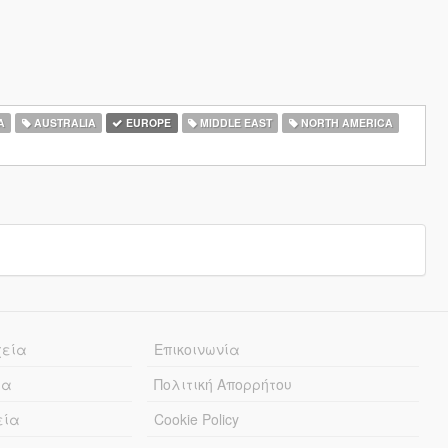
A
AUSTRALIA
EUROPE
MIDDLE EAST
NORTH AMERICA
χεία
Επικοινωνία
ία
Πολιτική Απορρήτου
εία
Cookie Policy