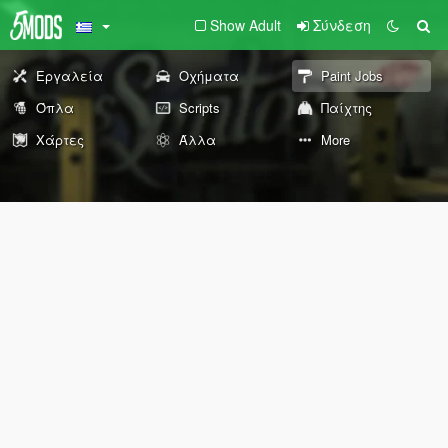
Show Adult
Σύνδεση
Εργαλεία
Οχήματα
Paint Jobs
Όπλα
Scripts
Παίχτης
Χάρτες
Άλλα
More