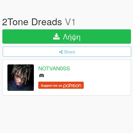
2Tone Dreads
V1
Λήψη
Share
NOTVAN0SS
Support me on