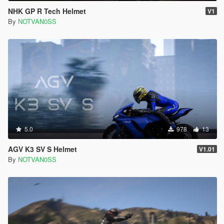
NHK GP R Tech Helmet
V1
By
NOTVAN0SS
5.0
978
13
AGV K3 SV S Helmet
V1.01
By
NOTVAN0SS