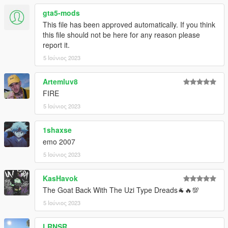
gta5-mods
This file has been approved automatically. If you think
this file should not be here for any reason please
report it.
5 Ιούνιος 2023
Artemluv8
FIRE
5 Ιούνιος 2023
1shaxse
emo 2007
5 Ιούνιος 2023
KasHavok
The Goat Back With The Uzi Type Dreads🐐🔥💯
5 Ιούνιος 2023
LRNSR