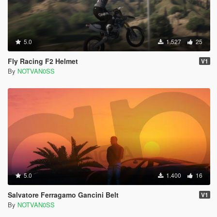
5.0
1.527
25
Fly Racing F2 Helmet
V1
By
NOTVAN0SS
5.0
1.400
16
Salvatore Ferragamo Gancini Belt
V1
By
NOTVAN0SS