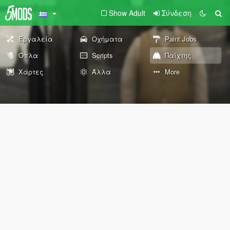
Show Adult
Σύνδεση
Εργαλεία
Οχήματα
Paint Jobs
Όπλα
Scripts
Παίχτης
Χάρτες
Άλλα
More