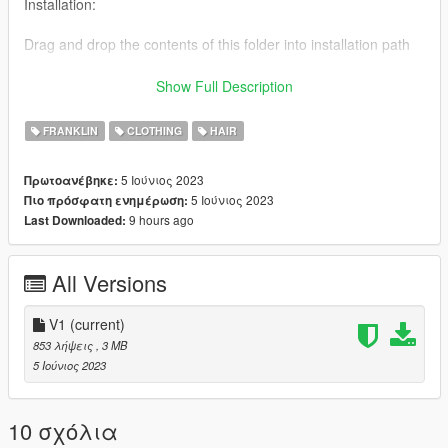
Installation:
Drag and drop the contents of this folder into installation path
Installation:
Show Full Description
Grand Theft Auto
FRANKLIN
CLOTHING
HAIR
V\mods\x64v.rpf\models\cdimages\streamedpeds_players.rpf\p
layer_one
5 Ιούνιος 2023
Πρωτοανέβηκε:
5 Ιούνιος 2023
Πιο πρόσφατη ενημέρωση:
Criticism/Feedback is always welcome. And also new ideas.
9 hours ago
Last Downloaded:
All Versions
V1
(current)
853 λήψεις
, 3 MB
5 Ιούνιος 2023
10 σχόλια