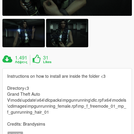
1.491
31
Λήψεις
Likes
Instructions on how to install are inside the folder <3
Directory<3
Grand Theft Auto
V\mods\update\x64\dlcpacks\mpgunrunning\dlc.rpf\x64\models
\cdimages\mpgunrunning_female.rpf\mp_f_freemode_01_mp_
f_gunrunning_hair_01
Credits: Brandysims