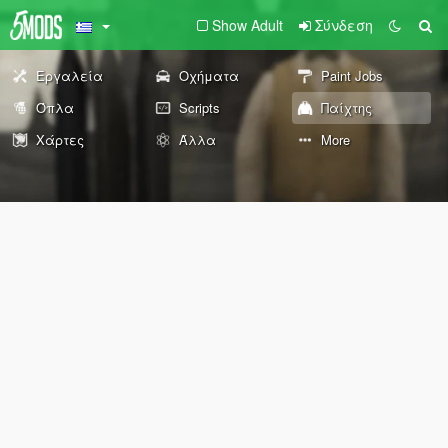
Show Adult
Σύνδεση
Εργαλεία
Οχήματα
Paint Jobs
Όπλα
Scripts
Παίχτης
Χάρτες
Άλλα
More