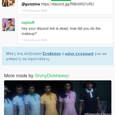
@gutzzina
https://discord.gg/RWc9XG7zRU
15 Αύγουστος 2022
topitoff
hey your discord link is dead, how did you do the
makeup?
1 Ιανουάριος 2023
Μπες στη συζήτηση!
Συνδέσου
ή
κάνε εγγραφή
για να
μπορείς να σχολιάσεις.
More mods by
OnmyDickheavy
: