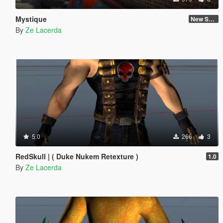
Mystique
New Skin
By
Ze Lacerda
5.0
266
3
RedSkull | ( Duke Nukem Retexture )
1.0
By
Ze Lacerda