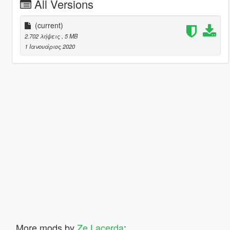
All Versions
(current)
2.702 λήψεις
, 5 MB
1 Ιανουάριος 2020
More mods by
Ze Lacerda
: