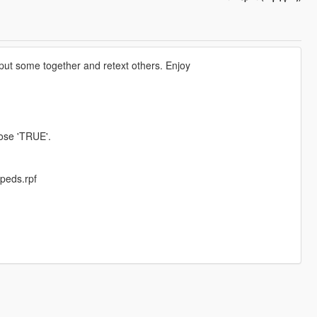
ut some together and retext others. Enjoy
oose 'TRUE'.
peds.rpf