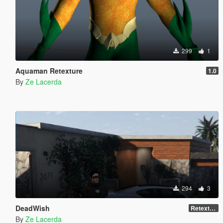
299
1
Aquaman Retexture
1.0
By
Ze Lacerda
294
3
DeadWish
Retexture
By
Ze Lacerda