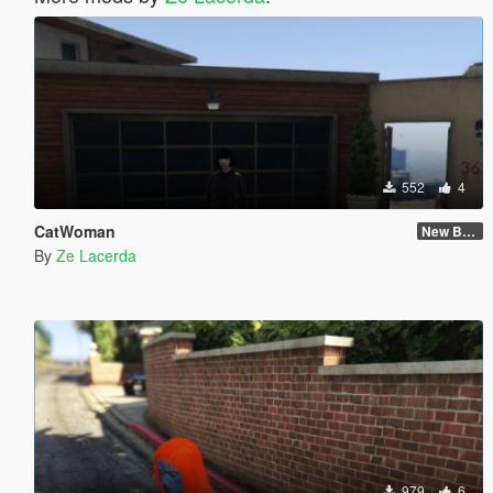
552
4
CatWoman
New Body and Skin
By
Ze Lacerda
979
6