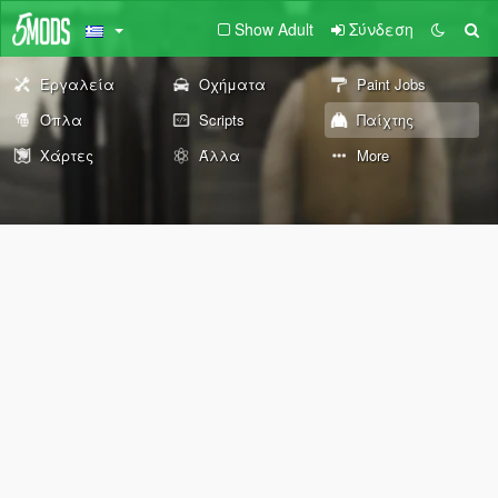
Show Adult
Σύνδεση
Εργαλεία
Οχήματα
Paint Jobs
Όπλα
Scripts
Παίχτης
Χάρτες
Άλλα
More