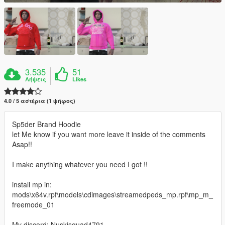
3.535
51
Λήψεις
Likes
4.0 / 5 αστέρια (1 ψήφος)
Sp5der Brand Hoodie
let Me know if you want more leave it inside of the comments
Asap!!
I make anything whatever you need I got !!
install mp in:
mods\x64v.rpf\models\cdimages\streamedpeds_mp.rpf\mp_m_
freemode_01
My discord: Nuskisquad4791