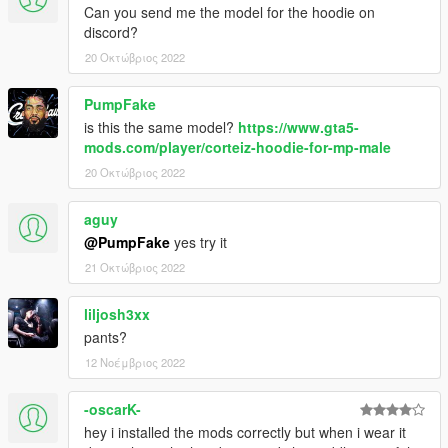
Can you send me the model for the hoodie on
discord?
20 Οκτώβριος 2022
PumpFake
is this the same model?
https://www.gta5-
mods.com/player/corteiz-hoodie-for-mp-male
20 Οκτώβριος 2022
aguy
@PumpFake
yes try it
21 Οκτώβριος 2022
liljosh3xx
pants?
12 Νοέμβριος 2022
-oscarK-
hey i installed the mods correctly but when i wear it