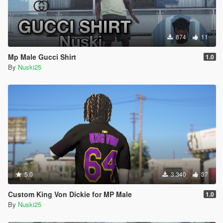
874
11
Mp Male Gucci Shirt
1.0
By
Nuski25
5.0
3.340
37
Custom King Von Dickie for MP Male
1.0
By
Nuski25