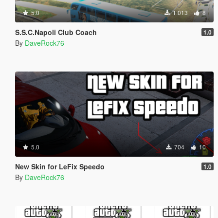
5.0
1.013
8
S.S.C.Napoli Club Coach
1.0
By
DaveRock76
5.0
704
10
New Skin for LeFix Speedo
1.0
By
DaveRock76