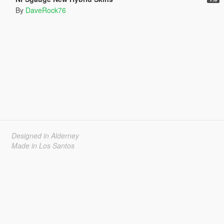
By
DaveRock76
Designed in Alderney
Made in Los Santos