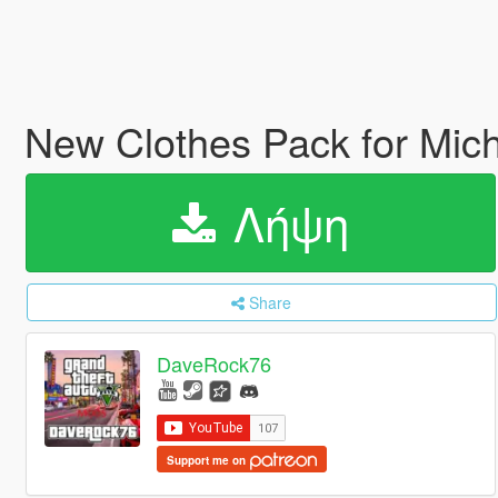
New Clothes Pack for Mic
Λήψη
Share
DaveRock76
Support me on