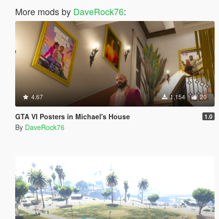
More mods by
DaveRock76
:
4.67
1.154
20
GTA VI Posters in Michael's House
1.0
By
DaveRock76