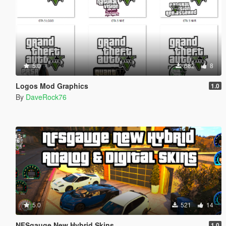
5.0
682
8
Logos Mod Graphics
1.0
By
DaveRock76
5.0
521
14
NFSgauge New Hybrid Skins
1.0