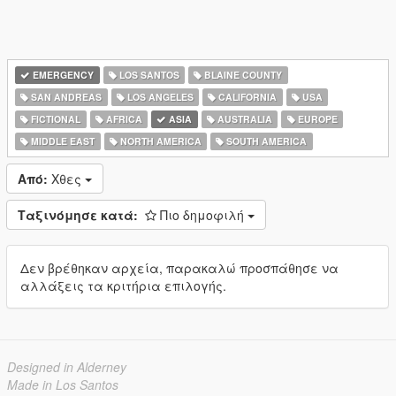
EMERGENCY
LOS SANTOS
BLAINE COUNTY
SAN ANDREAS
LOS ANGELES
CALIFORNIA
USA
FICTIONAL
AFRICA
ASIA
AUSTRALIA
EUROPE
MIDDLE EAST
NORTH AMERICA
SOUTH AMERICA
Από:
Χθες
Ταξινόμησε κατά:
Πιο δημοφιλή
Δεν βρέθηκαν αρχεία, παρακαλώ προσπάθησε να
αλλάξεις τα κριτήρια επιλογής.
Designed in Alderney
Made in Los Santos