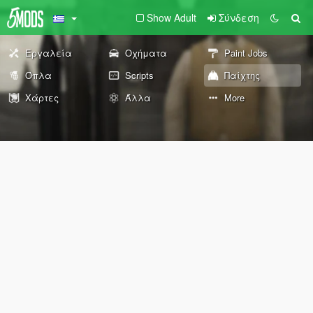
Show Adult
Σύνδεση
Εργαλεία
Οχήματα
Paint Jobs
Όπλα
Scripts
Παίχτης
Χάρτες
Άλλα
More