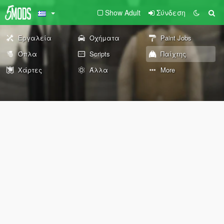
Show Adult
Σύνδεση
Εργαλεία
Οχήματα
Paint Jobs
Όπλα
Scripts
Παίχτης
Χάρτες
Άλλα
More