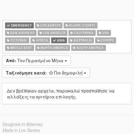
EMERGENCY
LOS SANTOS
BLAINE COUNTY
SAN ANDREAS
LOS ANGELES
CALIFORNIA
USA
FICTIONAL
AFRICA
ASIA
AUSTRALIA
EUROPE
MIDDLE EAST
NORTH AMERICA
SOUTH AMERICA
Από:
Τον Περασμένο Μήνα
Ταξινόμησε κατά:
Πιο δημοφιλή
Δεν βρέθηκαν αρχεία, παρακαλώ προσπάθησε να
αλλάξεις τα κριτήρια επιλογής.
Designed in Alderney
Made in Los Santos