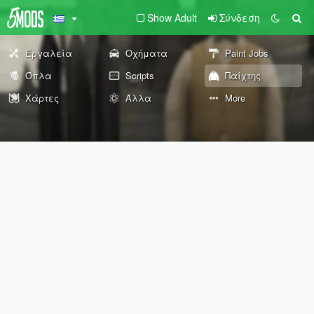
Show Adult
Σύνδεση
Εργαλεία
Οχήματα
Paint Jobs
Όπλα
Scripts
Παίχτης
Χάρτες
Άλλα
More