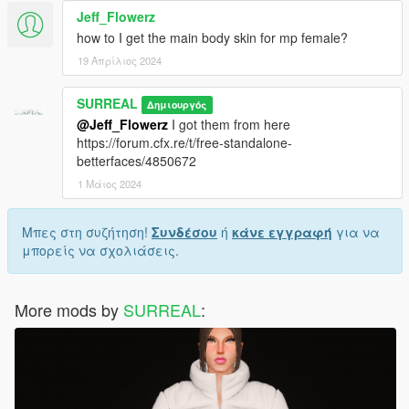
Jeff_Flowerz
how to I get the main body skin for mp female?
19 Απρίλιος 2024
SURREAL
Δημιουργός
@Jeff_Flowerz
I got them from here
https://forum.cfx.re/t/free-standalone-
betterfaces/4850672
1 Μάιος 2024
Μπες στη συζήτηση!
Συνδέσου
ή
κάνε εγγραφή
για να
μπορείς να σχολιάσεις.
More mods by
SURREAL
: