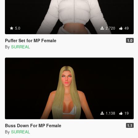
5.0
2.720
49
Puffer Set for MP Female
1.0
By
SURREAL
1.138
19
Buss Down For MP Female
1.1
By
SURREAL