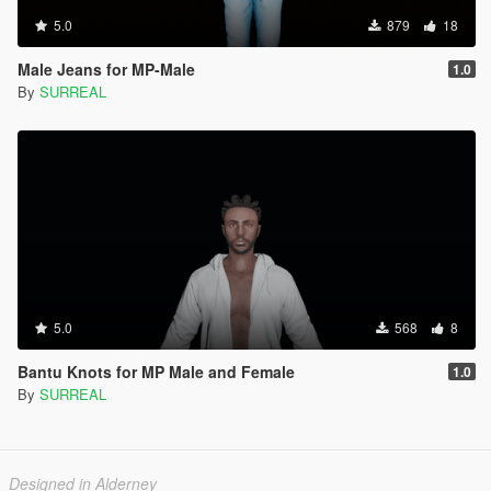
5.0
879
18
Male Jeans for MP-Male
1.0
By
SURREAL
5.0
568
8
Bantu Knots for MP Male and Female
1.0
By
SURREAL
Designed in Alderney