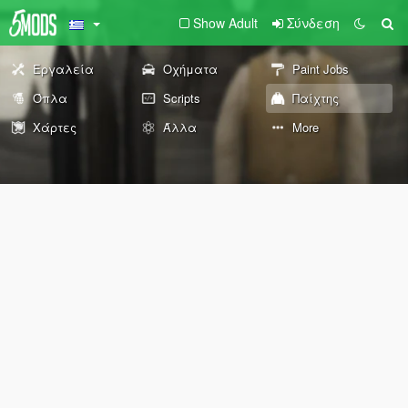
Show Adult
Σύνδεση
Εργαλεία
Οχήματα
Paint Jobs
Όπλα
Scripts
Παίχτης
Χάρτες
Άλλα
More