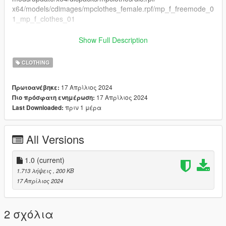
x64/models/cdimages/mpclothes_female.rpf/mp_f_freemode_0
1_mp_f_clothes_01
https://forum.cfx.re/t/how-to-streaming-new-hairstyles-for-
Show Full Description
characters-step-by-step-for-dummies/1048980
CLOTHING
17 Απρίλιος 2024
Πρωτοανέβηκε:
17 Απρίλιος 2024
Πιο πρόσφατη ενημέρωση:
πριν 1 μέρα
Last Downloaded:
All Versions
1.0
(current)
1.713 λήψεις
, 200 KB
17 Απρίλιος 2024
2 σχόλια