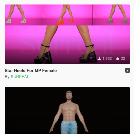
1.763
23
Star Heels For MP Female
x
By
SURREAL