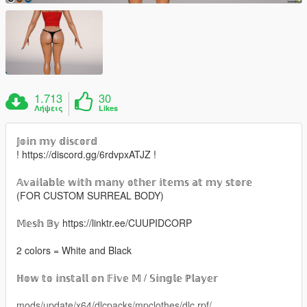
1.713
30
Λήψεις
Likes
𝕁𝕠𝕚𝕟 𝕞𝕪 𝕕𝕚𝕤𝕔𝕠𝕣𝕕
! https://discord.gg/6rdvpxATJZ !
𝔸𝕧𝕒𝕚𝕝𝕒𝕓𝕝𝕖 𝕨𝕚𝕥𝕙 𝕞𝕒𝕟𝕪 𝕠𝕥𝕙𝕖𝕣 𝕚𝕥𝕖𝕞𝕤 𝕒𝕥 𝕞𝕪 𝕤𝕥𝕠𝕣𝕖
(FOR CUSTOM SURREAL BODY)
𝕄𝕖𝕤𝕙 𝔹𝕪 https://linktr.ee/CUUPIDCORP
2 colors = White and Black
ℍ𝕠𝕨 𝕥𝕠 𝕚𝕟𝕤𝕥𝕒𝕝𝕝 𝕠𝕟 𝔽𝕚𝕧𝕖 𝕄 / 𝕊𝕚𝕟𝕘𝕝𝕖 ℙ𝕝𝕒𝕪𝕖𝕣
mods/update/x64/dlcpacks/mpclothes/dlc.rpf/