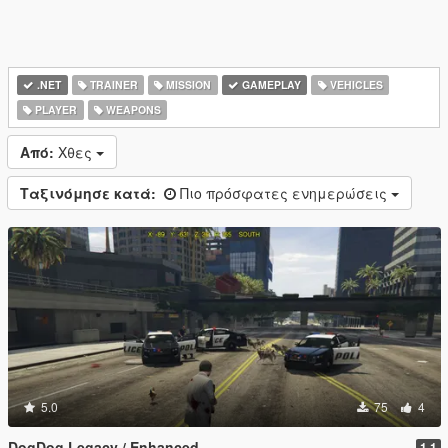
.NET
TRAINER
MISSION
GAMEPLAY
VEHICLES
PLAYER
WEAPONS
Από:
Χθες
Ταξινόμησε κατά:
Πιο πρόσφατες ενημερώσεις
5.0
75
4
DogDog Legacy / Enhanced
1.1