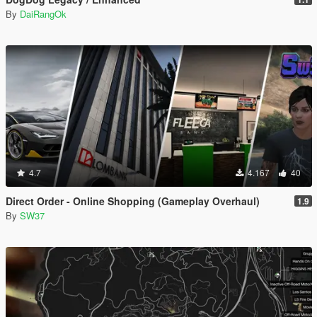
By
DaiRangOk
4.7
4.167
40
Direct Order - Online Shopping (Gameplay Overhaul)
1.9
By
SW37