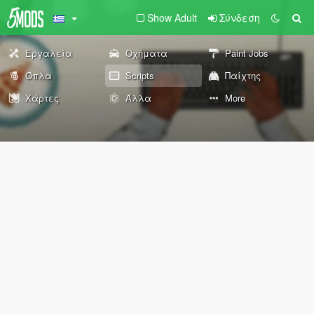
Show Adult
Σύνδεση
Εργαλεία
Οχήματα
Paint Jobs
Όπλα
Scripts
Παίχτης
Χάρτες
Άλλα
More