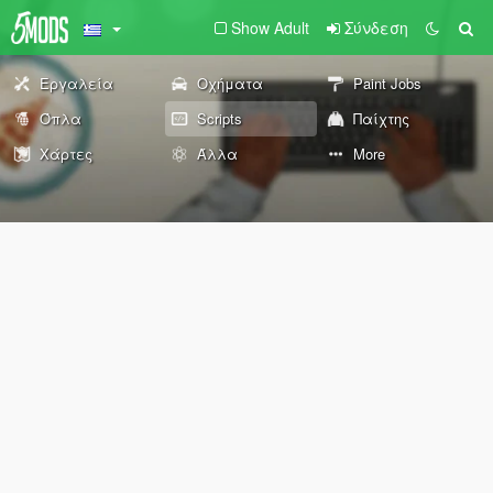
Show Adult
Σύνδεση
Εργαλεία
Οχήματα
Paint Jobs
Όπλα
Scripts
Παίχτης
Χάρτες
Άλλα
More