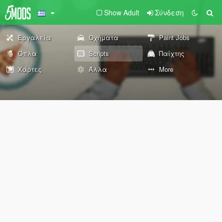
Show Adult
Σύνδεση
Εργαλεία
Οχήματα
Paint Jobs
Όπλα
Scripts
Παίχτης
Χάρτες
Άλλα
More