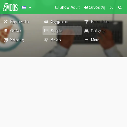
Show Adult
Σύνδεση
Εργαλεία
Οχήματα
Paint Jobs
Όπλα
Scripts
Παίχτης
Χάρτες
Άλλα
More