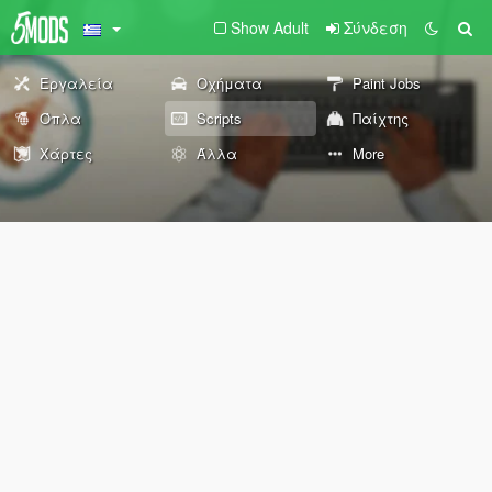
Show Adult
Σύνδεση
Εργαλεία
Οχήματα
Paint Jobs
Όπλα
Scripts
Παίχτης
Χάρτες
Άλλα
More