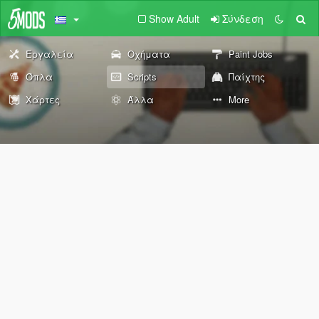
Show Adult
Σύνδεση
Εργαλεία
Οχήματα
Paint Jobs
Όπλα
Scripts
Παίχτης
Χάρτες
Άλλα
More