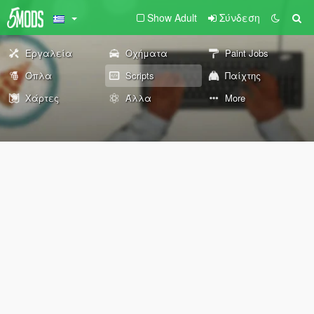
Show Adult
Σύνδεση
Εργαλεία
Οχήματα
Paint Jobs
Όπλα
Scripts
Παίχτης
Χάρτες
Άλλα
More