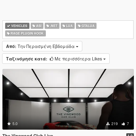
VEHICLES
ASI
.NET
LUA
GTALUA
RAGE PLUGIN HOOK
Από:
Την Περασμένη Εβδομάδα
Ταξινόμησε κατά:
Με περισσότερα Likes
5.0
219
7
The Vinewood Club Live
1.0