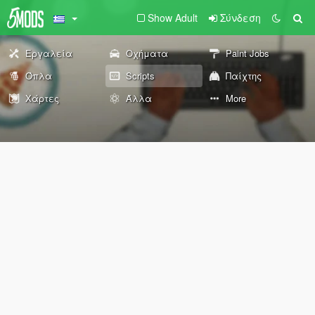
Show Adult
Σύνδεση
Εργαλεία
Οχήματα
Paint Jobs
Όπλα
Scripts
Παίχτης
Χάρτες
Άλλα
More