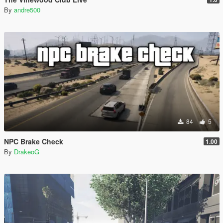
By
andre500
84
5
NPC Brake Check
1.00
By
DrakeoG