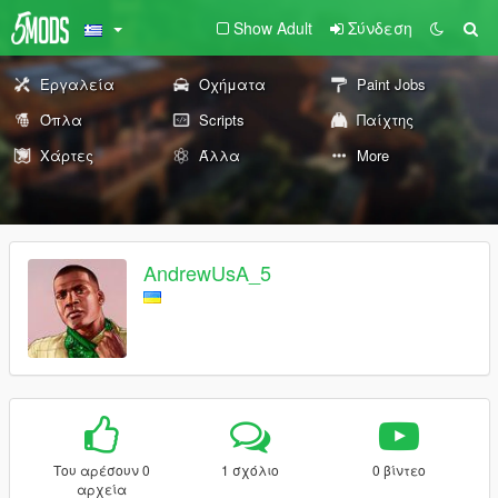
Show Adult
Σύνδεση
Εργαλεία
Οχήματα
Paint Jobs
Όπλα
Scripts
Παίχτης
Χάρτες
Άλλα
More
AndrewUsA_5
Του αρέσουν 0
1 σχόλιο
0 βίντεο
αρχεία