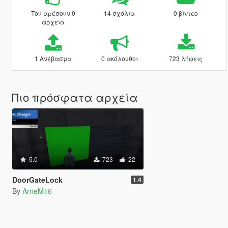
Του αρέσουν 0
14 σχόλια
0 βίντεο
αρχεία
1 Ανέβασμα
0 ακόλουθοι
723 λήψεις
Πιο πρόσφατα αρχεία
5.0
723
22
DoorGateLock
1.4
By
ArneM16