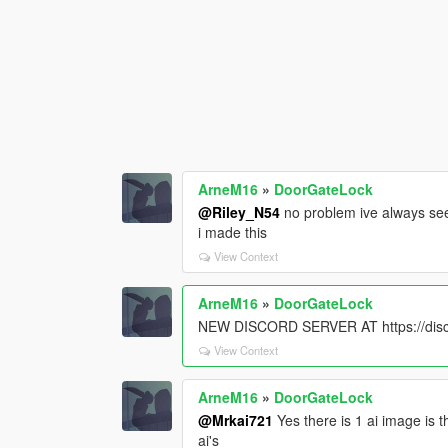
ArneM16
»
DoorGateLock
@Riley_N54
no problem ive always seen
i made this
View Context
ArneM16
»
DoorGateLock
NEW DISCORD SERVER AT https://di
View Context
ArneM16
»
DoorGateLock
@Mrkai721
Yes there is 1 ai image is 
ai's