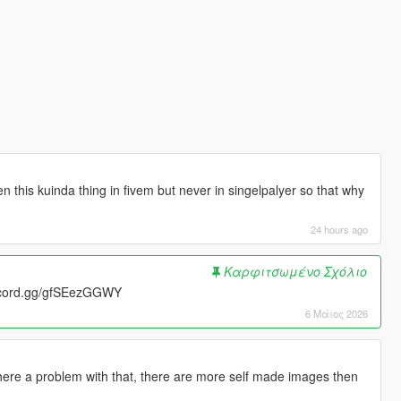
 this kuinda thing in fivem but never in singelpalyer so that why
24 hours ago
Καρφιτσωμένο Σχόλιο
scord.gg/gfSEezGGWY
6 Μάιος 2026
there a problem with that, there are more self made images then