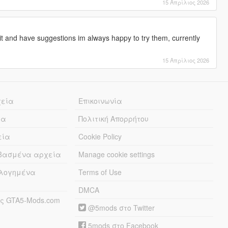
15 Απρίλιος 2026
t and have suggestions im always happy to try them, currently
15 Απρίλιος 2026
χεία
Επικοινωνία
ία
Πολιτική Απορρήτου
εία
Cookie Policy
εβασμένα αρχεία
Manage cookie settings
λογημένα
Terms of Use
DMCA
ς GTA5-Mods.com
@5mods στο Twitter
5mods στο Facebook