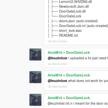
│ ├── LemonUI.SHVDN3.dll
│ ├── Newtonsoft.Json.dll
│ ├── DoorGateLock.dll
│ └── DoorGateLock
│ ├── doors.json (auto-created)
│ ├── DoorGateLock.ini (auto-created
│ ├── short_lock.wav
│ ├── README.txt
View Context
ArneM16
»
DoorGateLock
@leuzinlost
i uploaded a fix just need 
View Context
ArneM16
»
DoorGateLock
@leuzinlost
what does not work for yo
View Context
ArneM16
»
DoorGateLock
@euzinlost oh,n i meant for the door scr