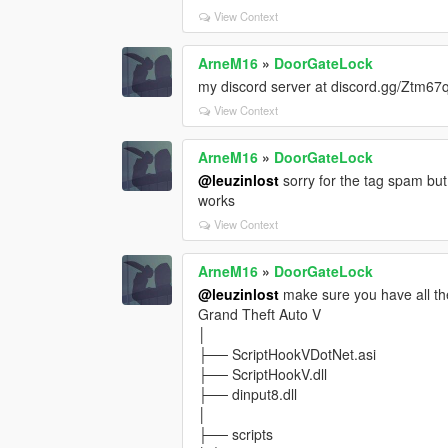
View Context
ArneM16
»
DoorGateLock
my discord server at discord.gg/Ztm6
View Context
ArneM16
»
DoorGateLock
@leuzinlost
sorry for the tag spam but 
works
View Context
ArneM16
»
DoorGateLock
@leuzinlost
make sure you have all th
Grand Theft Auto V
│
├── ScriptHookVDotNet.asi
├── ScriptHookV.dll
├── dinput8.dll
│
├── scripts