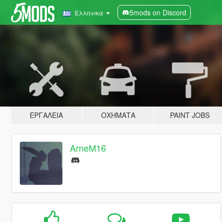
5mods on Discord
Ελληνικά
ΕΡΓΑΛΕΊΑ
ΟΧΉΜΑΤΑ
PAINT JOBS
ArneM16