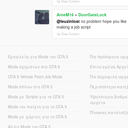
View Context
ArneM16
»
DoorGateLock
@leuzinlost
no problem hope you like i
making a job script
View Context
Εργαλεία για Mods του GTA 5
Πιο πρόσφατα αρ
Mods οχημάτων στο GTA 5
Επιλεγμένα Αρχε
GTA 5 Vehicle Paint Job Mods
Πιο δημοφιλή αρχ
Mods όπλων στο GTA 5
Περισσότερο κατ
Mods με Scripts για το GTA 5
Υψηλότερα βαθμο
αρχεία
Mods του παίχτη για το GTA 5
Πίνακας κατάταξη
Mods με χάρτες για το GTA 5
Άλλα Mods του GTA 5