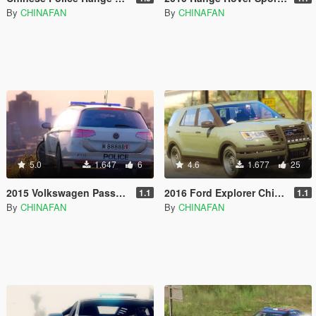
By
CHINAFAN
By
CHINAFAN
5.0
1.647
6
4.6
1.677
25
2015 Volkswagen Passat Chinese Police
2016 Ford Explorer Chinese Emergency Pack
1.1
1.1
By
CHINAFAN
By
CHINAFAN