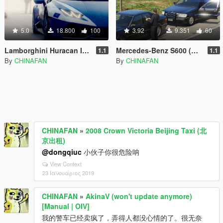
5.0
18.800
100
3.92
9.351
60
Lamborghini Huracan Italian Police and LAPD [Template]
Mercedes-Benz S600 (W140) FBI police
1.1
1.1
By
CHINAFAN
By
CHINAFAN
CHINAFAN
»
2008 Crown Victoria Beijing Taxi (北
京出租)
@dongqiuc
小伙子你很危险呐
View Context
23 Ιανουάριος 2019
CHINAFAN
»
AkinaV (won't update anymore)
[Manual | OIV]
我的警车已经卖疯了，弄得人都没心情的了。很无奈