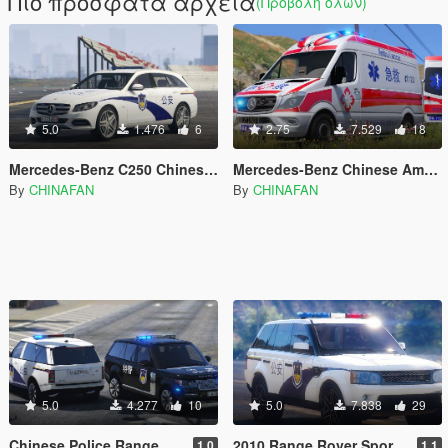
Πιο πρόσφατα αρχεία
(Προβολή όλων)
5.0
1.476
6
2.75
7.529
18
Mercedes-Benz C250 Chinese Police
Mercedes-Benz Chinese Ambulance
By
CHINAFAN
By
CHINAFAN
5.0
4.277
10
5.0
7.838
29
Chinese Police Range Rover Vogue
2010 Range Rover Sport Chinese Police [Template]
1.0
1.1