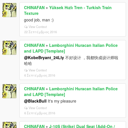
CHINAFAN
»
Yüksek Hızlı Tren - Turkish Train
Texture
good job, man :)
View Context
22 Σεπτέμβριος 2016
CHINAFAN
»
Lamborghini Huracan Italian Police
and LAPD [Template]
@KobeBryant_24Lly
不好设计 ，我都快成设计师啦
哈哈
View Context
6 Σεπτέμβριος 2016
CHINAFAN
»
Lamborghini Huracan Italian Police
and LAPD [Template]
@BlackBull
It's my pleasure
View Context
6 Σεπτέμβριος 2016
CHINAFAN
»
J-10S (Strike) Dual Seat [Add-On /