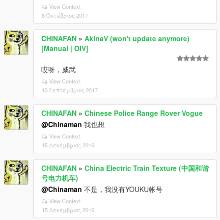
View Context
8 Οκτώβριος 2017
CHINAFAN
»
AkinaV (won't update anymore)
[Manual | OIV]
哎呀，威武
View Context
13 Σεπτέμβριος 2017
CHINAFAN
»
Chinese Police Range Rover Vogue
@Chinaman
我也想
View Context
15 Δεκέμβριος 2016
CHINAFAN
»
China Electric Train Texture (中国和谐
号电力机车)
@Chinaman
不是，我没有YOUKU帐号
View Context
15 Δεκέμβριος 2016