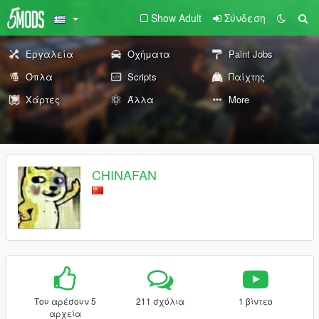
Show Adult
Σύνδεση
Εργαλεία
Οχήματα
Paint Jobs
Όπλα
Scripts
Παίχτης
Χάρτες
Άλλα
More
CHINAFAN
Του αρέσουν 5
211 σχόλια
1 βίντεο
αρχεία