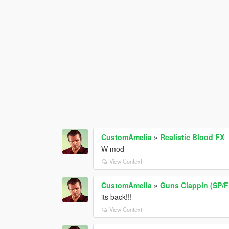
CustomAmelia
»
Realistic Blood FX
W mod
View Context
CustomAmelia
»
Guns Clappin (SP/F
its back!!!
View Context