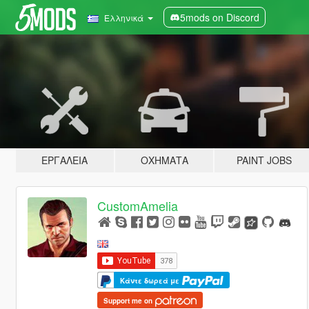
5mods on Discord
Ελληνικά
ΕΡΓΑΛΕΊΑ
ΟΧΉΜΑΤΑ
PAINT JOBS
CustomAmelia
Κάντε δωρεά με
Support me on