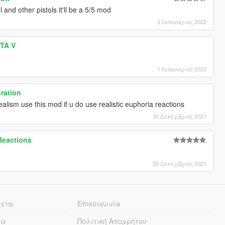
 and other pistols it'll be a 5/5 mod
3 Ιανουάριος 2022
GTA V
1 Ιανουάριος 2022
ration
realism use this mod if u do use realistic euphoria reactions
30 Δεκέμβριος 2021
Reactions
25 Δεκέμβριος 2021
χεία
Επικοινωνία
ία
Πολιτική Απορρήτου