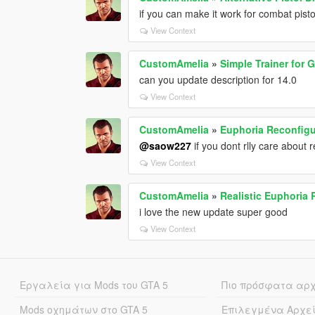
if you can make it work for combat pistol
View Context
CustomAmelia
»
Simple Trainer for 
can you update description for 14.0
View Context
CustomAmelia
»
Euphoria Reconfigu
@saow227
if you dont rlly care about 
View Context
CustomAmelia
»
Realistic Euphoria 
i love the new update super good
View Context
Εργαλεία για Mods του GTA 5
Πιο πρόσφατα αρ
Mods οχημάτων στο GTA 5
Επιλεγμένα Αρχε