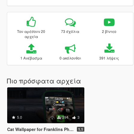
Του αρέσουν 20
73 σχόλια
2 βίντεο
αρχεία
1 Ανέβασμα
0 ακόλουθοι
391 λήψεις
Πιο πρόσφατα αρχεία
5.0
391
3
Cat Wallpaper for Franklins Phone
1.1