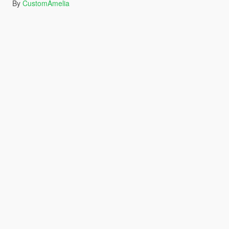
By
CustomAmelia