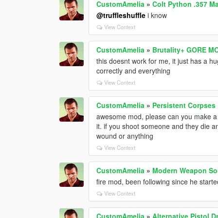
CustomAmelia
»
Colt Python .357 
@truffleshuffle
i know
View Context
CustomAmelia
»
Brutality+ GORE M
this doesnt work for me, it just has a h
correctly and everything
View Context
CustomAmelia
»
Persistent Corpses
awesome mod, please can you make a m
it. if you shoot someone and they die a
wound or anything
View Context
CustomAmelia
»
Modern Weapon S
fire mod, been following since he start
View Context
CustomAmelia
»
Alternative Pistol 