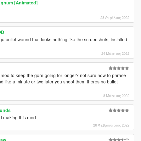
Magnum [Animated]
28 Απρίλιος 2022
OD
uge bullet wound that looks nothing like the screenshots, installed
24 Μάρτιος 2022
od to keep the gore going for longer? not sure how to phrase
nd like a minute or two later you shoot them theres no bullet
8 Μάρτιος 2022
ounds
ed making this mod
26 Φεβρουάριος 2022
Draw