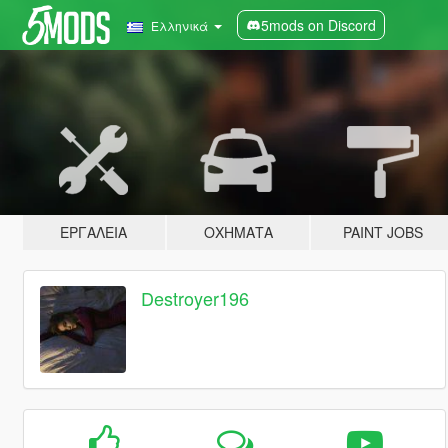
5mods on Discord
Ελληνικά
ΕΡΓΑΛΕΊΑ
ΟΧΉΜΑΤΑ
PAINT JOBS
Destroyer196