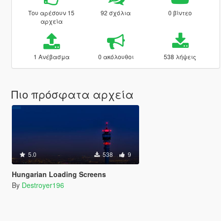
Του αρέσουν 15
92 σχόλια
0 βίντεο
αρχεία
1 Ανέβασμα
0 ακόλουθοι
538 λήψεις
Πιο πρόσφατα αρχεία
5.0
538
9
Hungarian Loading Screens
By
Destroyer196