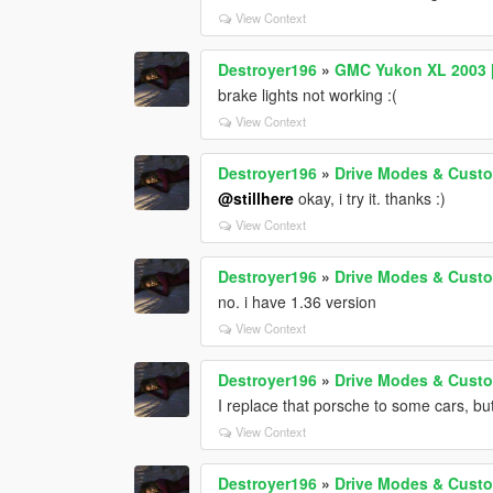
View Context
Destroyer196
»
GMC Yukon XL 2003 [A
brake lights not working :(
View Context
Destroyer196
»
Drive Modes & Custo
@stillhere
okay, i try it. thanks :)
View Context
Destroyer196
»
Drive Modes & Custo
no. i have 1.36 version
View Context
Destroyer196
»
Drive Modes & Custo
I replace that porsche to some cars, but
View Context
Destroyer196
»
Drive Modes & Custo