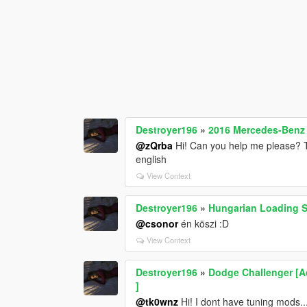
Destroyer196
»
2016 Mercedes-Benz
@zQrba
Hi! Can you help me please? The
english
View Context
Destroyer196
»
Hungarian Loading 
@csonor
én köszi :D
View Context
Destroyer196
»
Dodge Challenger [A
]
@tk0wnz
Hi! I dont have tuning mods..