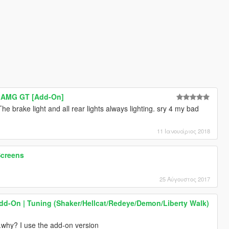
 AMG GT [Add-On]
 brake light and all rear lights always lighting. sry 4 my bad
11 Ιανουάριος 2018
Screens
25 Αύγουστος 2017
dd-On | Tuning (Shaker/Hellcat/Redeye/Demon/Liberty Walk)
.why? I use the add-on version