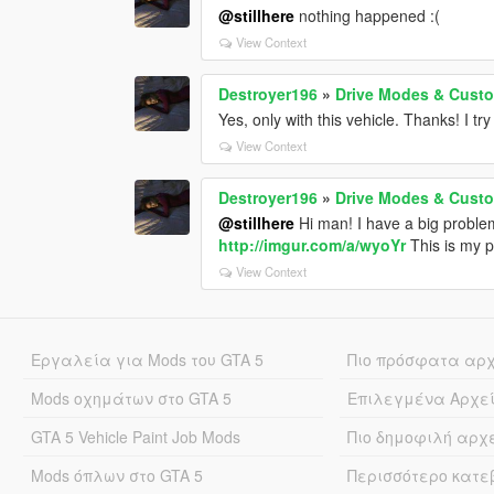
@stillhere
nothing happened :(
View Context
Destroyer196
»
Drive Modes & Custo
Yes, only with this vehicle. Thanks! I t
View Context
Destroyer196
»
Drive Modes & Custo
@stillhere
Hi man! I have a big problem
http://imgur.com/a/wyoYr
This is my pr
View Context
Εργαλεία για Mods του GTA 5
Πιο πρόσφατα αρ
Mods οχημάτων στο GTA 5
Επιλεγμένα Αρχε
GTA 5 Vehicle Paint Job Mods
Πιο δημοφιλή αρχ
Mods όπλων στο GTA 5
Περισσότερο κατ