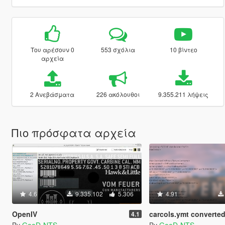
Του αρέσουν 0
553 σχόλια
10 βίντεο
αρχεία
2 Ανεβάσματα
226 ακόλουθοι
9.355.211 λήψεις
Πιο πρόσφατα αρχεία
4.6
9.335.102
5.306
4.91
OpenIV
carcols.ymt converted into XML
4.1