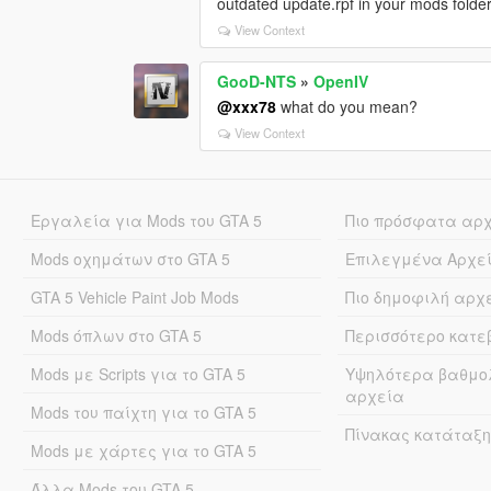
outdated update.rpf in your mods folder
View Context
GooD-NTS
»
OpenIV
@xxx78
what do you mean?
View Context
Εργαλεία για Mods του GTA 5
Πιο πρόσφατα αρ
Mods οχημάτων στο GTA 5
Επιλεγμένα Αρχε
GTA 5 Vehicle Paint Job Mods
Πιο δημοφιλή αρχ
Mods όπλων στο GTA 5
Περισσότερο κατ
Mods με Scripts για το GTA 5
Υψηλότερα βαθμο
αρχεία
Mods του παίχτη για το GTA 5
Πίνακας κατάταξη
Mods με χάρτες για το GTA 5
Άλλα Mods του GTA 5