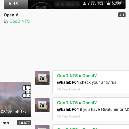
4.6
9.335.102
5.306
OpenIV
4.1
By
GooD-NTS
GooD-NTS
»
OpenIV
@kalebP04
check your antivirus.
View Context
GooD-NTS
»
OpenIV
@kalebP04
if you have Rivatuner or M
20.109
173
View Context
 format
1.0.877