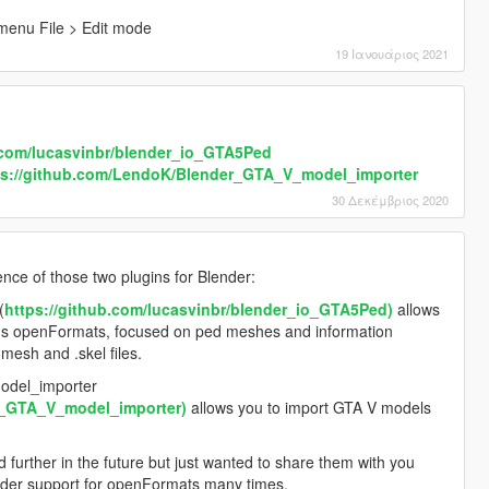
menu File > Edit mode
19 Ιανουάριος 2021
b.com/lucasvinbr/blender_io_GTA5Ped
ps://github.com/LendoK/Blender_GTA_V_model_importer
30 Δεκέμβριος 2020
nce of those two plugins for Blender:
(
https://github.com/lucasvinbr/blender_io_GTA5Ped)
allows
IV's openFormats, focused on ped meshes and information
mesh and .skel files.
odel_importer
r_GTA_V_model_importer)
allows you to import GTA V models
 further in the future but just wanted to share them with you
der support for openFormats many times.