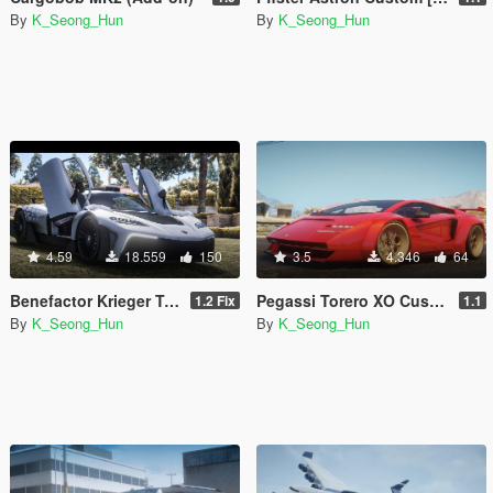
By
K_Seong_Hun
By
K_Seong_Hun
4.59
18.559
150
3.5
4.346
64
Benefactor Krieger Type II [Add-on / Replace I Livery]
Pegassi Torero XO Custom [Add-On I Tuning]
1.2 Fix
1.1
By
K_Seong_Hun
By
K_Seong_Hun