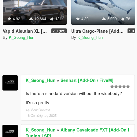
4.92
12.664
181
4.89
5.099
78
Vapid Aleutian XL [Add-On I Tuning]
Ultra Cargo-Plane [Add-On]
2.0 (fix)
1.0
By
K_Seong_Hun
By
K_Seong_Hun
K_Seong_Hun
»
Senhart [Add-On / FiveM]
Is there a standard version without the widebody?
It's so pretty.
View Context
16 Οκτώβριος 2025
K_Seong_Hun
»
Albany Cavalcade FXT [Add-On I
Tuning I SP]