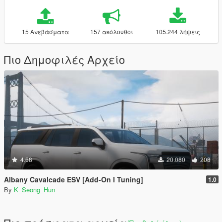
15 Ανεβάσματα
157 ακόλουθοι
105.244 λήψεις
Πιο Δημοφιλές Αρχείο
4.68
20.080
208
Albany Cavalcade ESV [Add-On I Tuning]
1.0
By
K_Seong_Hun