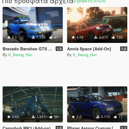
Πιο πρόσφατα αρχεία
(Προβολή όλων)
5.0
1.599
47
4.59
3.375
130
Bravado Banshee GTS Safari [Add-on / Tuning / Livery]
Annis Space [Add-On]
1.0
1.0
By
K_Seong_Hun
By
K_Seong_Hun
4.63
1.937
56
5.0
6.115
77
Cargobob MK2 (Add-on)
Pfister Astron Custom [Add-On I Tuning]
1.0
1.1