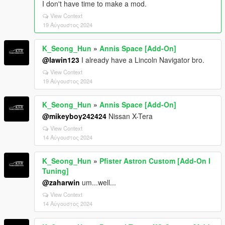
I don't have time to make a mod.
View Context
19 Αύγουστος 2024
K_Seong_Hun
»
Annis Space [Add-On]
@lawin123
I already have a Lincoln Navigator bro.
View Context
19 Αύγουστος 2024
K_Seong_Hun
»
Annis Space [Add-On]
@mikeyboy242424
Nissan X-Tera
View Context
14 Αύγουστος 2024
K_Seong_Hun
»
Pfister Astron Custom [Add-On I
Tuning]
@zaharwin
um...well...
View Context
14 Αύγουστος 2024