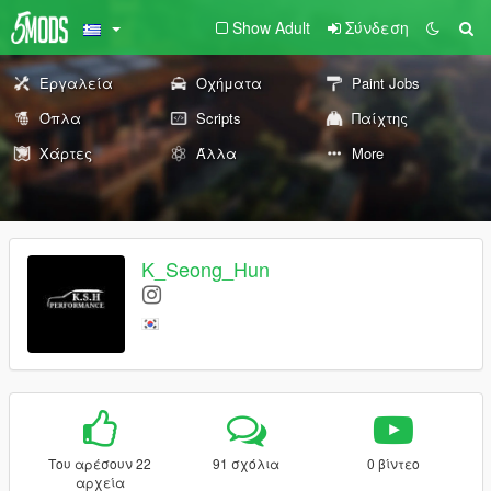
Show Adult
Σύνδεση
Εργαλεία
Οχήματα
Paint Jobs
Όπλα
Scripts
Παίχτης
Χάρτες
Άλλα
More
K_Seong_Hun
Του αρέσουν 22
91 σχόλια
0 βίντεο
αρχεία