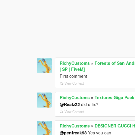
RichyCustoms
»
Forests of San And
| SP | FiveM]
First comment
View Context
RichyCustoms
»
Textures Giga Pack
@Realz22
did u fix?
View Context
RichyCustoms
»
DESIGNER GUCCI 
@penfreak98
Yes you can