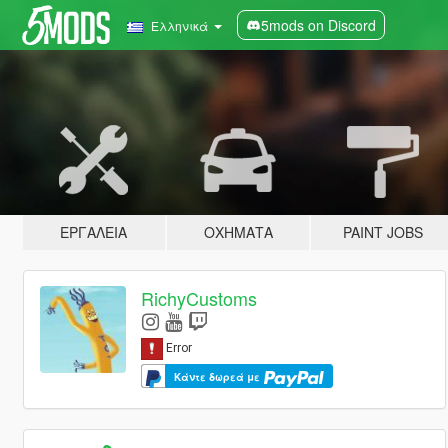
5mods on Discord
Ελληνικά
ΕΡΓΑΛΕΊΑ
ΟΧΉΜΑΤΑ
PAINT JOBS
RichyCustoms
Κάντε δωρεά με