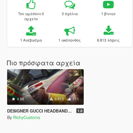
Του αρέσουν 0
3 σχόλια
1 βίντεο
αρχεία
1 Ανέβασμα
1 ακόλουθος
6.813 λήψεις
Πιο πρόσφατα αρχεία
4.88
6.813
111
DESIGNER GUCCI HEADBANDS R$
1.0
By
RichyCustoms