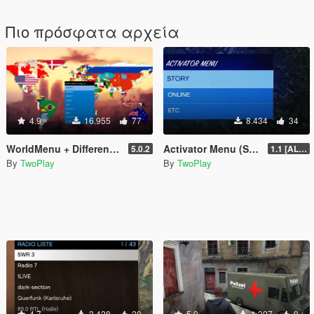
Πιο πρόσφατα αρχεία
4.9
16.955
77
8.434
34
WorldMenu + Different Languages + Special Features (Trainer)
Activator Menu (Special Location)
5.0.2
1.1 [ALPHA]
By
TwoPlay
By
TwoPlay
4.7
3.428
20
5.0
1.397
9