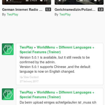
German Internet Radio (DE + AT + CH Sender)
Gerichtsmedizin/Polizei (Coroner/Police) Boxville3
1.1
1.0
By
TwoPlay
By
TwoPlay
TwoPlay
»
WorldMenu + Different Languages +
Special Features (Trainer)
Version 5.0.1 is available, but it still needs to be
confirmed by the admin.
Version 5.0.1 supports Chinese ,and the default
language is now on English changed.
View Context
27 Ιούνιος 2017
TwoPlay
»
WorldMenu + Different Languages +
Special Features (Trainer)
Da beim upload einiges schiefgelaufen ist ,muss ich