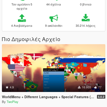
Του αρέσουν 5
44 σχόλια
0 βίντεο
αρχεία
4 Ανεβάσματα
9 ακόλουθοι
30.214 λήψεις
Πιο Δημοφιλές Αρχείο
4.9
16.955
77
WorldMenu + Different Languages + Special Features (Trainer)
5.0.2
By
TwoPlay