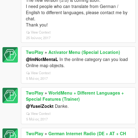
I need people who can translate from German /
English to different languages, please contact me by
chat.
Thank you!
View Context
25 Ιούνιος 2017
TwoPlay
»
Activator Menu (Special Location)
@ImNotMentaL
In the online category can you load
Online map objects.
View Context
5 Μάιος 2017
TwoPlay
»
WorldMenu + Different Languages +
Special Features (Trainer)
@YuseiZockt
Danke.
View Context
5 Μάιος 2017
TwoPlay
»
German Internet Radio (DE + AT + CH