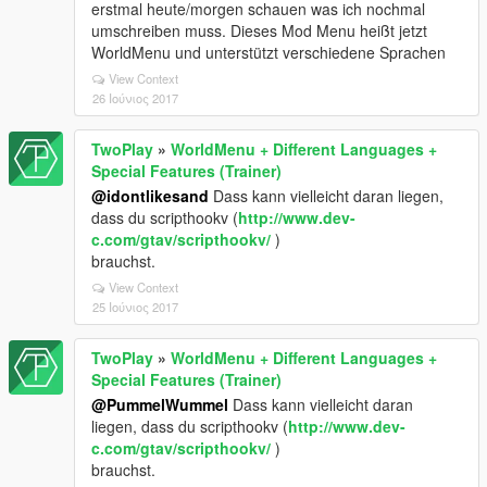
erstmal heute/morgen schauen was ich nochmal
umschreiben muss. Dieses Mod Menu heißt jetzt
WorldMenu und unterstützt verschiedene Sprachen
View Context
26 Ιούνιος 2017
TwoPlay
»
WorldMenu + Different Languages +
Special Features (Trainer)
@idontlikesand
Dass kann vielleicht daran liegen,
dass du scripthookv (
http://www.dev-
c.com/gtav/scripthookv/
)
brauchst.
View Context
25 Ιούνιος 2017
TwoPlay
»
WorldMenu + Different Languages +
Special Features (Trainer)
@PummelWummel
Dass kann vielleicht daran
liegen, dass du scripthookv (
http://www.dev-
c.com/gtav/scripthookv/
)
brauchst.