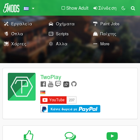
Show Adult
Σύνδεση
Εργαλεία
Οχήματα
Paint Jobs
Όπλα
Scripts
Παίχτης
Χάρτες
Άλλα
More
TwoPlay
Κάντε δωρεά με