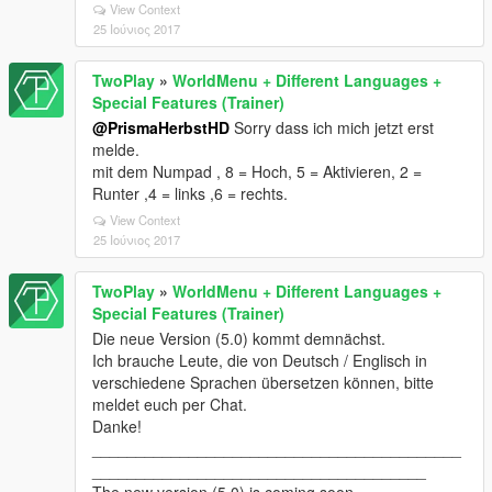
View Context
25 Ιούνιος 2017
TwoPlay
»
WorldMenu + Different Languages +
Special Features (Trainer)
@PrismaHerbstHD
Sorry dass ich mich jetzt erst
melde.
mit dem Numpad , 8 = Hoch, 5 = Aktivieren, 2 =
Runter ,4 = links ,6 = rechts.
View Context
25 Ιούνιος 2017
TwoPlay
»
WorldMenu + Different Languages +
Special Features (Trainer)
Die neue Version (5.0) kommt demnächst.
Ich brauche Leute, die von Deutsch / Englisch in
verschiedene Sprachen übersetzen können, bitte
meldet euch per Chat.
Danke!
__________________________________________
______________________________________
The new version (5.0) is coming soon.