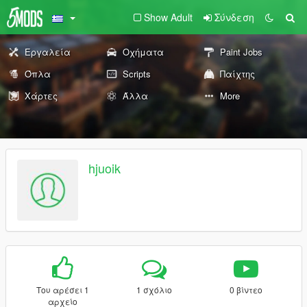
Show Adult
Σύνδεση
Εργαλεία
Οχήματα
Paint Jobs
Όπλα
Scripts
Παίχτης
Χάρτες
Άλλα
More
hjuoik
Του αρέσει 1
1 σχόλιο
0 βίντεο
αρχείο