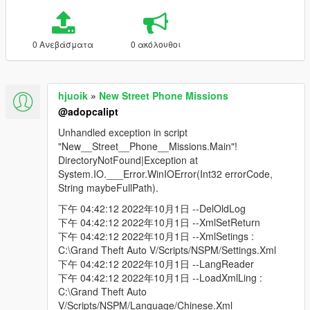
0 Ανεβάσματα
0 ακόλουθοι
hjuoik
»
New Street Phone Missions
@adopcalipt
Unhandled exception in script
"New__Street__Phone__Missions.Main"!
DirectoryNotFound|Exception at
System.IO.___Error.WinIOError(Int32 errorCode,
String maybeFullPath).
下午 04:42:12 2022年10月1日 --DelOldLog
下午 04:42:12 2022年10月1日 --XmlSetReturn
下午 04:42:12 2022年10月1日 --XmlSetings :
C:\Grand Theft Auto V/Scripts/NSPM/Settings.Xml
下午 04:42:12 2022年10月1日 --LangReader
下午 04:42:12 2022年10月1日 --LoadXmlLing :
C:\Grand Theft Auto
V/Scripts/NSPM/Language/Chinese.Xml