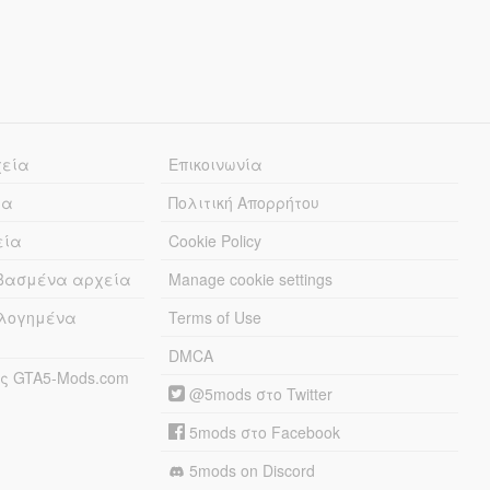
χεία
Επικοινωνία
ία
Πολιτική Απορρήτου
εία
Cookie Policy
εβασμένα αρχεία
Manage cookie settings
λογημένα
Terms of Use
DMCA
ς GTA5-Mods.com
@5mods στο Twitter
5mods στο Facebook
5mods on Discord