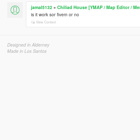
jamal5132
»
Chiliad House [YMAP / Map Editor / M
is it work sor fivem or no
View Context
Designed in Alderney
Made in Los Santos