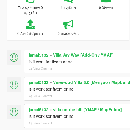
Του αρέσουν 0
4 σχόλια
0 βίντεο
αρχεία
0 Ανεβάσματα
0 ακόλουθοι
jamal5132
»
Villa Jay Way [Add-On / YMAP]
is it work for fivem or no
View Context
jamal5132
»
Vinewood Villa 3.0 [Menyoo / MapBuild
is it work sor fivem or no
View Context
jamal5132
»
villa on the hill [YMAP / MapEditor]
is it work sor fivem or no
View Context