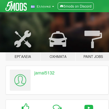
5mods on Discord
Ελληνικά
ΕΡΓΑΛΕΊΑ
ΟΧΉΜΑΤΑ
PAINT JOBS
jamal5132