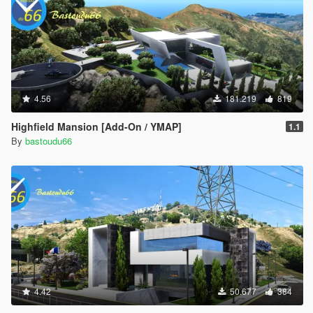
4.56
181.219
819
Highfield Mansion [Add-On / YMAP]
1.1
By
bastoudu66
4.42
50.677
384