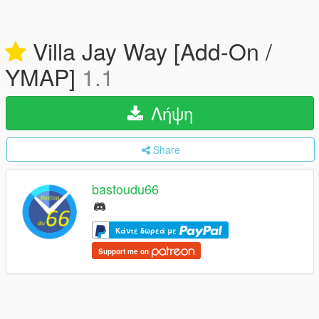
Villa Jay Way [Add-On /
YMAP]
1.1
Λήψη
Share
bastoudu66
Κάντε δωρεά με
Support me on