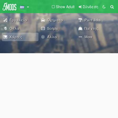
Show Adult
Σύνδεση
Εργαλεία
Οχήματα
Paint Jobs
Όπλα
Scripts
Παίχτης
Χάρτες
Άλλα
More