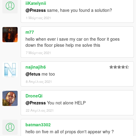
iiKatelynii
@Prezess
same, have you found a solution?
1 Μάρτιος 2021
m77
hello when ever i save my car on the floor it goes
down the floor plese help me solve this
7 Μάρτιος 2021
najinajih6
@fetus
me too
8 Απρίλιος 2021
DroneQi
@Prezess
You not alone HELP
22 Απρίλιος 2021
batman3302
hello on five m all of props don't appear why ?