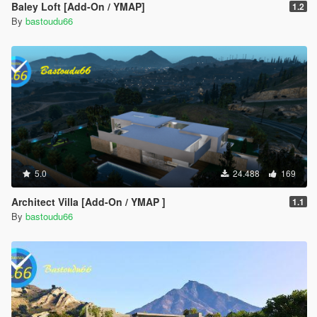
Baley Loft [Add-On / YMAP]
1.2
By
bastoudu66
5.0
24.488
169
Architect Villa [Add-On / YMAP ]
1.1
By
bastoudu66