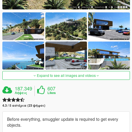
Expand to see all images and videos
187.349
607
Λήψεις
Likes
4.3 / 5 αστέρια (23 ψήφοι)
Before everything, smuggler update is required to get every
objects.