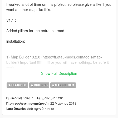
I worked a lot of time on this project, so please give a like if you
want another map like this.
V1.1 :
Added pillars for the entrance road
installation:
1) Map Builder 3.2.0 (https://fr.gta5-mods.com/tools/map-
builder) Important !!!!!!!!!!!! or you will have nothing.. be sure it
work.
Show Full Description
2) If you hadn't done so already, you will need to set up the
CustomMaps DLC : https://www.gta5-
FEATURED
BUILDING
MAPBUILDER
mods.com/tools/mapeditor-2-ymap-converter
16 Φεβρουάριος 2018
Πρωτοανέβηκε:
22 Μάρτιος 2018
Πιο πρόσφατη ενημέρωση:
3) All you need to do after that, is drop 'popolo and kukako'
πριν 2 λεπτά
Last Downloaded:
inside custom_maps.rpf of the following folder (using OpenIV):