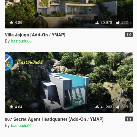
4.86
30.678
262
Villa Jajuga [Add-On / YMAP]
1.0
By
bastoudu66
4.64
41.203
389
007 Secret Agent Headquarter [Add-On / YMAP]
1.1
By
bastoudu66