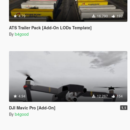
4.79
16.790
197
ATS Trailer Pack [Add-On LODs Template]
By
b4good
4.94
12.267
154
DJI Mavic Pro [Add-On]
1.1
By
b4good