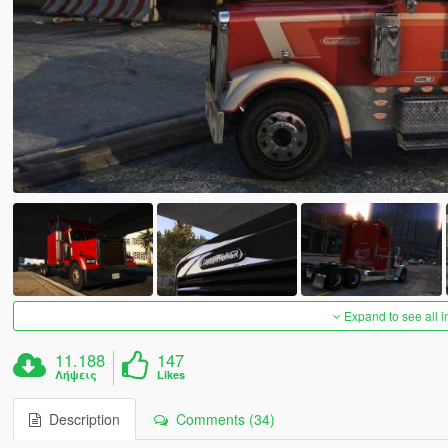
Expand to see all 
11.188
147
Λήψεις
Likes
Description
Comments (34)