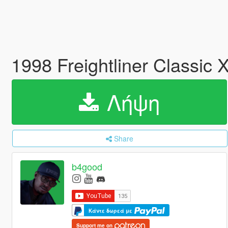
1998 Freightliner Classic 
Λήψη
Share
b4good
Κάντε δωρεά με
Support me on