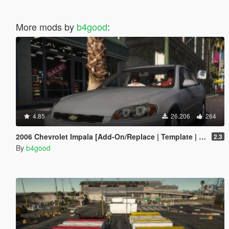
More mods by
b4good
:
4.85
26.206
264
2006 Chevrolet Impala [Add-On/Replace | Template | Taxi]
2.3
By
b4good