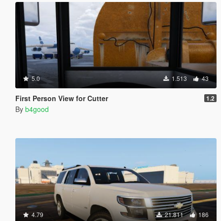
5.0
1.513
43
First Person View for Cutter
1.2
By
b4good
4.79
21.811
186