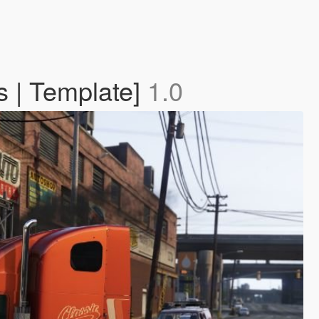
s | Template]
1.0