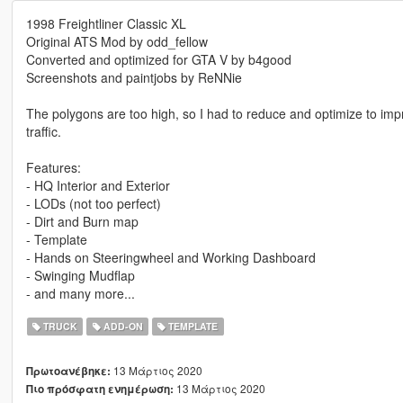
1998 Freightliner Classic XL
Original ATS Mod by odd_fellow
Converted and optimized for GTA V by b4good
Screenshots and paintjobs by ReNNie
The polygons are too high, so I had to reduce and optimize to imp
traffic.
Features:
- HQ Interior and Exterior
- LODs (not too perfect)
- Dirt and Burn map
- Template
- Hands on Steeringwheel and Working Dashboard
- Swinging Mudflap
- and many more...
TRUCK
ADD-ON
TEMPLATE
13 Μάρτιος 2020
Πρωτοανέβηκε:
13 Μάρτιος 2020
Πιο πρόσφατη ενημέρωση: