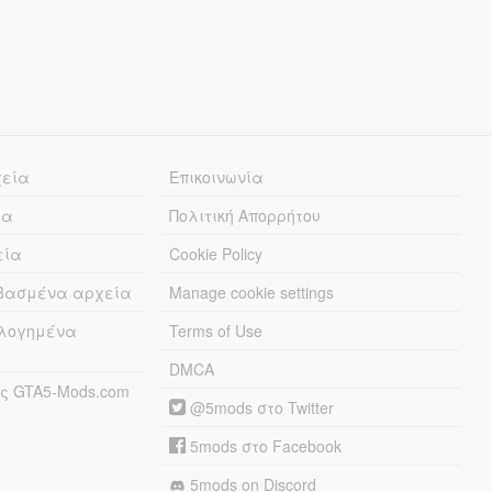
χεία
Επικοινωνία
ία
Πολιτική Απορρήτου
εία
Cookie Policy
εβασμένα αρχεία
Manage cookie settings
λογημένα
Terms of Use
DMCA
ς GTA5-Mods.com
@5mods στο Twitter
5mods στο Facebook
5mods on Discord