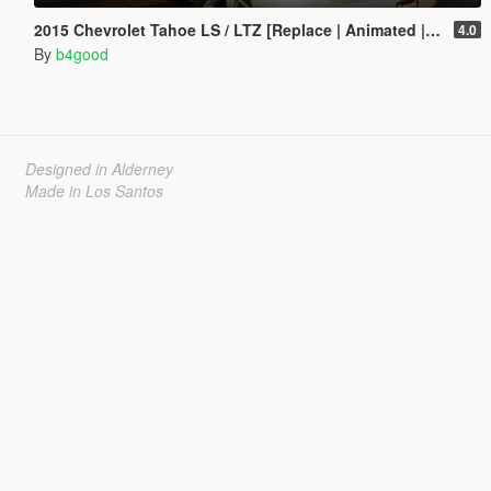
2015 Chevrolet Tahoe LS / LTZ [Replace | Animated | Template | Unlocked]
4.0
By
b4good
Designed in Alderney
Made in Los Santos