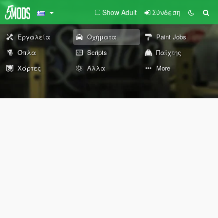
Show Adult
Σύνδεση
Εργαλεία
Οχήματα
Paint Jobs
Όπλα
Scripts
Παίχτης
Χάρτες
Άλλα
More