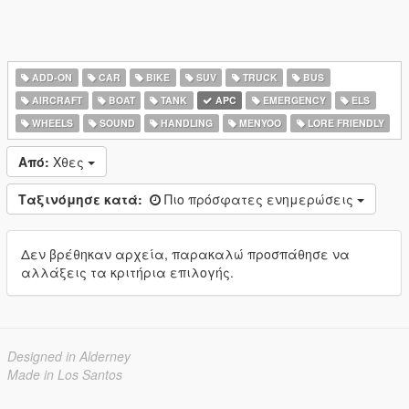
ADD-ON
CAR
BIKE
SUV
TRUCK
BUS
AIRCRAFT
BOAT
TANK
APC
EMERGENCY
ELS
WHEELS
SOUND
HANDLING
MENYOO
LORE FRIENDLY
Από:
Χθες
Ταξινόμησε κατά:
Πιο πρόσφατες ενημερώσεις
Δεν βρέθηκαν αρχεία, παρακαλώ προσπάθησε να
αλλάξεις τα κριτήρια επιλογής.
Designed in Alderney
Made in Los Santos