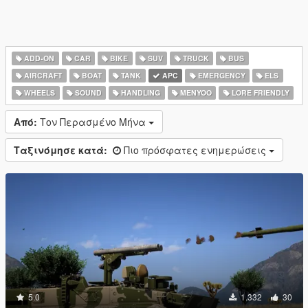
ADD-ON
CAR
BIKE
SUV
TRUCK
BUS
AIRCRAFT
BOAT
TANK
APC
EMERGENCY
ELS
WHEELS
SOUND
HANDLING
MENYOO
LORE FRIENDLY
Από:
Τον Περασμένο Μήνα
Ταξινόμησε κατά:
Πιο πρόσφατες ενημερώσεις
5.0
1.332
30