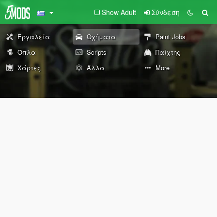
Show Adult
Σύνδεση
Εργαλεία
Οχήματα
Paint Jobs
Όπλα
Scripts
Παίχτης
Χάρτες
Άλλα
More