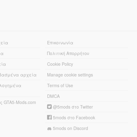
χεία
Επικοινωνία
ία
Πολιτική Απορρήτου
εία
Cookie Policy
εβασμένα αρχεία
Manage cookie settings
λογημένα
Terms of Use
DMCA
ς GTA5-Mods.com
@5mods στο Twitter
5mods στο Facebook
5mods on Discord