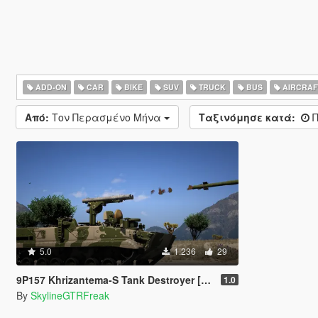
ADD-ON
CAR
BIKE
SUV
TRUCK
BUS
AIRCRAF
Από:
Τον Περασμένο Μήνα
Ταξινόμησε κατά:
Π
5.0
1.236
29
9P157 Khrizantema-S Tank Destroyer [Add-On]
1.0
By
SkylineGTRFreak