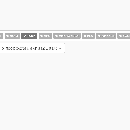
T
BOAT
TANK
APC
EMERGENCY
ELS
WHEELS
SOU
ιο πρόσφατες ενημερώσεις