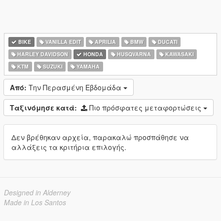
BIKE
VANILLA EDIT
APRILIA
BMW
DUCATI
HARLEY DAVIDSON
HONDA
HUSQVARNA
KAWASAKI
KTM
SUZUKI
YAMAHA
Από:
Την Περασμένη Εβδομάδα
Ταξινόμησε κατά:
Πιο πρόσφατες μεταφορτώσεις
Δεν βρέθηκαν αρχεία, παρακαλώ προσπάθησε να
αλλάξεις τα κριτήρια επιλογής.
Designed in Alderney
Made in Los Santos