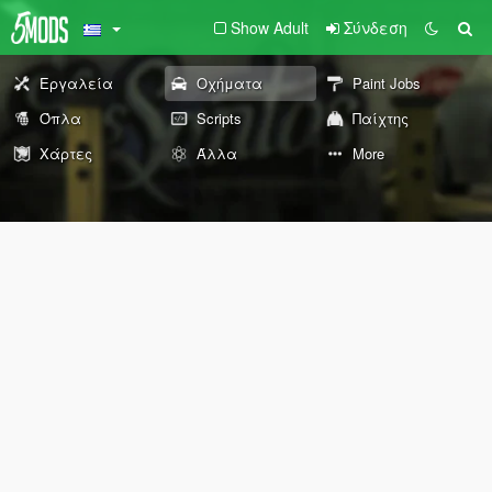
Show Adult
Σύνδεση
Εργαλεία
Οχήματα
Paint Jobs
Όπλα
Scripts
Παίχτης
Χάρτες
Άλλα
More