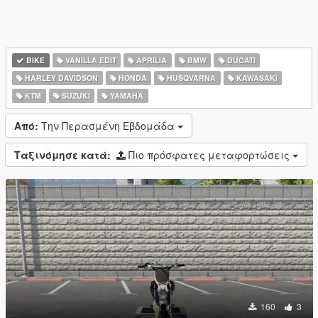
BIKE
VANILLA EDIT
APRILIA
BMW
DUCATI
HARLEY DAVIDSON
HONDA
HUSQVARNA
KAWASAKI
KTM
SUZUKI
YAMAHA
Από:
Την Περασμένη Εβδομάδα
Ταξινόμησε κατά:
Πιο πρόσφατες μεταφορτώσεις
160
3