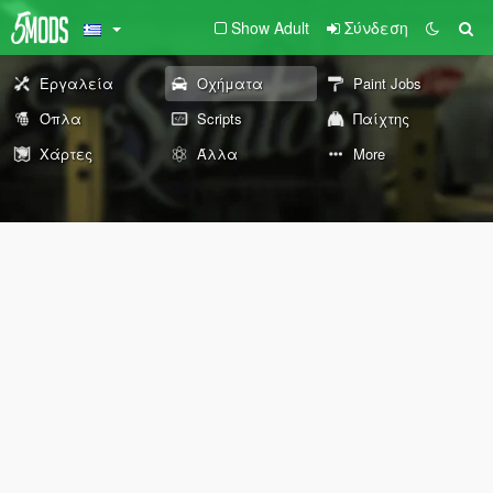
Show Adult
Σύνδεση
Εργαλεία
Οχήματα
Paint Jobs
Όπλα
Scripts
Παίχτης
Χάρτες
Άλλα
More