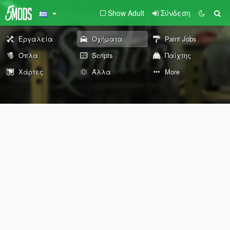
Show Adult
Σύνδεση
Εργαλεία
Οχήματα
Paint Jobs
Όπλα
Scripts
Παίχτης
Χάρτες
Άλλα
More