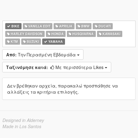
BIKE
VANILLA EDIT
APRILIA
BMW
DUCATI
HARLEY DAVIDSON
HONDA
HUSQVARNA
KAWASAKI
KTM
SUZUKI
YAMAHA
Από:
Την Περασμένη Εβδομάδα
Ταξινόμησε κατά:
Με περισσότερα Likes
Δεν βρέθηκαν αρχεία, παρακαλώ προσπάθησε να
αλλάξεις τα κριτήρια επιλογής.
Designed in Alderney
Made in Los Santos