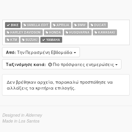
BIKE
VANILLA EDIT
APRILIA
BMW
DUCATI
HARLEY DAVIDSON
HONDA
HUSQVARNA
KAWASAKI
KTM
SUZUKI
YAMAHA
Από:
Την Περασμένη Εβδομάδα
Ταξινόμησε κατά:
Πιο πρόσφατες ενημερώσεις
Δεν βρέθηκαν αρχεία, παρακαλώ προσπάθησε να
αλλάξεις τα κριτήρια επιλογής.
Designed in Alderney
Made in Los Santos