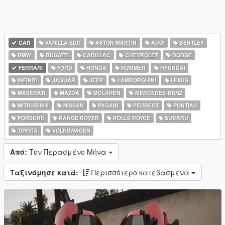
CAR
VANILLA EDIT
ASTON MARTIN
AUDI
BENTLEY
BMW
BUGATTI
CADILLAC
CHEVROLET
DODGE
FERRARI
FORD
HONDA
HUMMER
HYUNDAI
INFINITI
JAGUAR
JEEP
LAMBORGHINI
LEXUS
MASERATI
MAZDA
MCLAREN
MERCEDES-BENZ
MITSUBISHI
NISSAN
PAGANI
PEUGEOT
PONTIAC
PORSCHE
RANGE ROVER
ROLLS ROYCE
SUBARU
TOYOTA
VOLKSWAGEN
Από:
Τον Περασμένο Μήνα
Ταξινόμησε κατά:
Περισσότερο κατεβασμένα