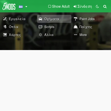
Show Adult
Σύνδεση
Εργαλεία
Οχήματα
Paint Jobs
Όπλα
Scripts
Παίχτης
Χάρτες
Άλλα
More