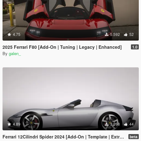
4.75
5.592
52
2025 Ferrari F80 [Add-On | Tuning | Legacy | Enhanced]
1.0
By
galen_
4.89
3.268
44
Ferrari 12Cilindri Spider 2024 [Add-On | Template | Extras]
beta