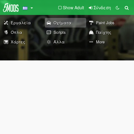
Show Adult
Σύνδεση
Εργαλεία
Οχήματα
Paint Jobs
Όπλα
Scripts
Παίχτης
Χάρτες
Άλλα
More