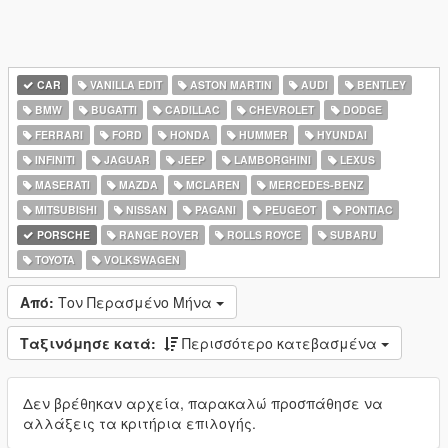
CAR
VANILLA EDIT
ASTON MARTIN
AUDI
BENTLEY
BMW
BUGATTI
CADILLAC
CHEVROLET
DODGE
FERRARI
FORD
HONDA
HUMMER
HYUNDAI
INFINITI
JAGUAR
JEEP
LAMBORGHINI
LEXUS
MASERATI
MAZDA
MCLAREN
MERCEDES-BENZ
MITSUBISHI
NISSAN
PAGANI
PEUGEOT
PONTIAC
PORSCHE
RANGE ROVER
ROLLS ROYCE
SUBARU
TOYOTA
VOLKSWAGEN
Από:
Τον Περασμένο Μήνα
Ταξινόμησε κατά:
Περισσότερο κατεβασμένα
Δεν βρέθηκαν αρχεία, παρακαλώ προσπάθησε να
αλλάξεις τα κριτήρια επιλογής.