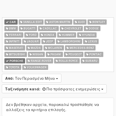
CAR
VANILLA EDIT
ASTON MARTIN
AUDI
BENTLEY
BMW
BUGATTI
CADILLAC
CHEVROLET
DODGE
FERRARI
FORD
HONDA
HUMMER
HYUNDAI
INFINITI
JAGUAR
JEEP
LAMBORGHINI
LEXUS
MASERATI
MAZDA
MCLAREN
MERCEDES-BENZ
MITSUBISHI
NISSAN
PAGANI
PEUGEOT
PONTIAC
PORSCHE
RANGE ROVER
ROLLS ROYCE
SUBARU
TOYOTA
VOLKSWAGEN
Από:
Τον Περασμένο Μήνα
Ταξινόμησε κατά:
Πιο πρόσφατες ενημερώσεις
Δεν βρέθηκαν αρχεία, παρακαλώ προσπάθησε να
αλλάξεις τα κριτήρια επιλογής.