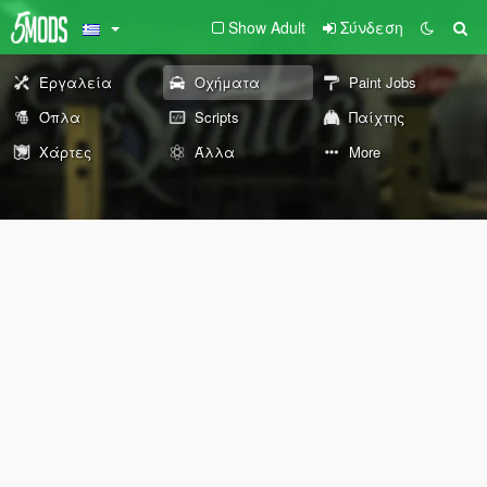
Show Adult
Σύνδεση
Εργαλεία
Οχήματα
Paint Jobs
Όπλα
Scripts
Παίχτης
Χάρτες
Άλλα
More