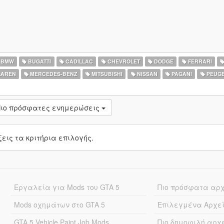
BMW
BUGATTI
CADILLAC
CHEVROLET
DODGE
FERRARI
AREN
MERCEDES-BENZ
MITSUBISHI
NISSAN
PAGANI
PEUG
ιο πρόσφατες ενημερώσεις
ις τα κριτήρια επιλογής.
Εργαλεία για Mods του GTA 5
Πιο πρόσφατα αρ
Mods οχημάτων στο GTA 5
Επιλεγμένα Αρχε
GTA 5 Vehicle Paint Job Mods
Πιο δημοφιλή αρχ