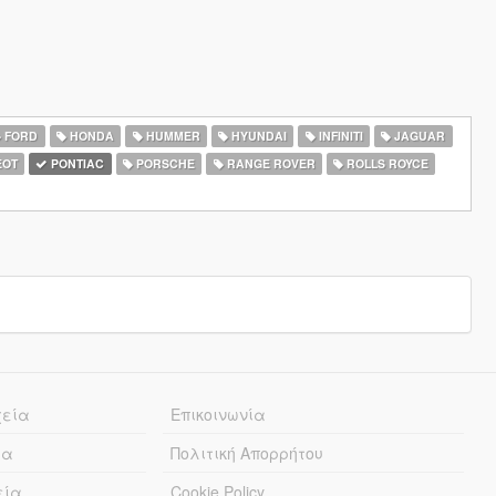
FORD
HONDA
HUMMER
HYUNDAI
INFINITI
JAGUAR
EOT
PONTIAC
PORSCHE
RANGE ROVER
ROLLS ROYCE
χεία
Επικοινωνία
ία
Πολιτική Απορρήτου
εία
Cookie Policy