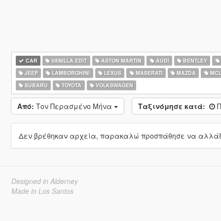
CAR
VANILLA EDIT
ASTON MARTIN
AUDI
BENTLEY
JEEP
LAMBORGHINI
LEXUS
MASERATI
MAZDA
MCL
SUBARU
TOYOTA
VOLKSWAGEN
Από:
Τον Περασμένο Μήνα
Ταξινόμησε κατά:
Π
Δεν βρέθηκαν αρχεία, παρακαλώ προσπάθησε να αλλάξε
Designed in Alderney
Made in Los Santos