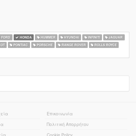
FORD
HONDA
HUMMER
HYUNDAI
INFINITI
JAGUAR
EOT
PONTIAC
PORSCHE
RANGE ROVER
ROLLS ROYCE
χεία
Επικοινωνία
ία
Πολιτική Απορρήτου
εία
Cookie Policy