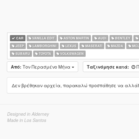
CAR
VANILLA EDIT
ASTON MARTIN
AUDI
BENTLEY
JEEP
LAMBORGHINI
LEXUS
MASERATI
MAZDA
MCL
SUBARU
TOYOTA
VOLKSWAGEN
Από:
Τον Περασμένο Μήνα
Ταξινόμησε κατά:
Π
Δεν βρέθηκαν αρχεία, παρακαλώ προσπάθησε να αλλάξε
Designed in Alderney
Made in Los Santos