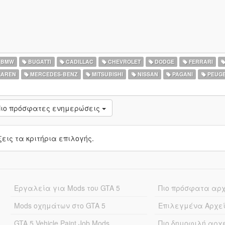
BMW
BUGATTI
CADILLAC
CHEVROLET
DODGE
FERRARI
AREN
MERCEDES-BENZ
MITSUBISHI
NISSAN
PAGANI
PEUG
ιο πρόσφατες ενημερώσεις
ις τα κριτήρια επιλογής.
Εργαλεία για Mods του GTA 5
Πιο πρόσφατα αρ
Mods οχημάτων στο GTA 5
Επιλεγμένα Αρχε
GTA 5 Vehicle Paint Job Mods
Πιο δημοφιλή αρχ