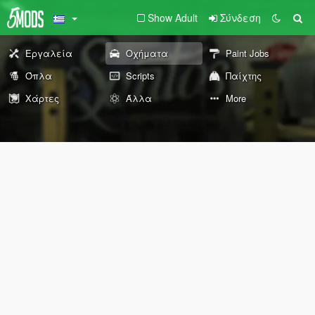
Show Adult
Σύνδεση
Εργαλεία
Οχήματα
Paint Jobs
Όπλα
Scripts
Παίχτης
Χάρτες
Άλλα
More