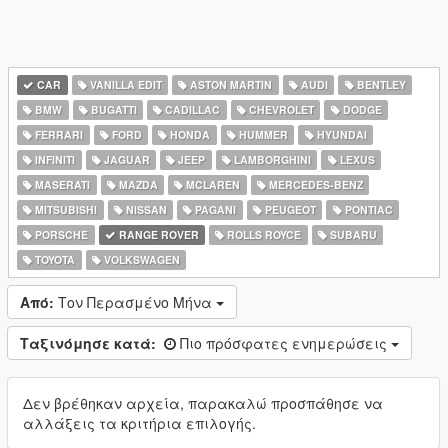
CAR
VANILLA EDIT
ASTON MARTIN
AUDI
BENTLEY
BMW
BUGATTI
CADILLAC
CHEVROLET
DODGE
FERRARI
FORD
HONDA
HUMMER
HYUNDAI
INFINITI
JAGUAR
JEEP
LAMBORGHINI
LEXUS
MASERATI
MAZDA
MCLAREN
MERCEDES-BENZ
MITSUBISHI
NISSAN
PAGANI
PEUGEOT
PONTIAC
PORSCHE
RANGE ROVER
ROLLS ROYCE
SUBARU
TOYOTA
VOLKSWAGEN
Από:
Τον Περασμένο Μήνα
Ταξινόμησε κατά:
Πιο πρόσφατες ενημερώσεις
Δεν βρέθηκαν αρχεία, παρακαλώ προσπάθησε να
αλλάξεις τα κριτήρια επιλογής.